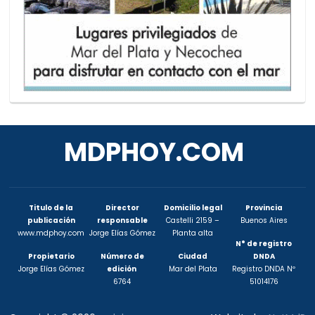
MDPHOY.COM
Titulo de la
Director
Domicilio legal
Provincia
publicación
responsable
Castelli 2159 –
Buenos Aires
www.mdphoy.com
Jorge Elías Gómez
Planta alta
N° de registro
Propietario
Número de
Ciudad
DNDA
Jorge Elías Gómez
edición
Mar del Plata
Registro DNDA Nº
6764
51014176