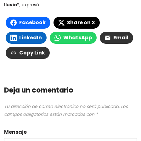
lluvia”
, expresó
Facebook
Share on X
LinkedIn
WhatsApp
Email
Copy Link
Deja un comentario
Tu dirección de correo electrónico no será publicada.
Los
campos obligatorios están marcados con
*
Mensaje