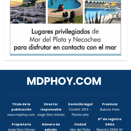
MDPHOY.COM
Titulo de la
Director
Domicilio legal
Provincia
publicación
responsable
Castelli 2159 –
Buenos Aires
www.mdphoy.com
Jorge Elías Gómez
Planta alta
N° de registro
Propietario
Número de
Ciudad
DNDA
Jorge Elías Gómez
edición
Mar del Plata
Registro DNDA Nº