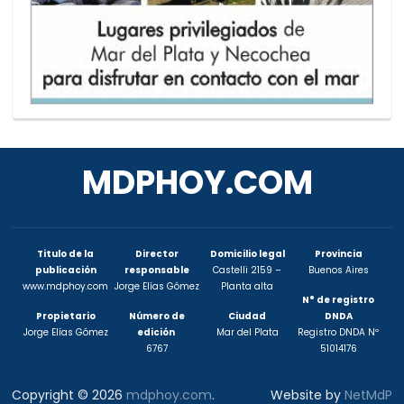
MDPHOY.COM
Titulo de la
Director
Domicilio legal
Provincia
publicación
responsable
Castelli 2159 –
Buenos Aires
www.mdphoy.com
Jorge Elías Gómez
Planta alta
N° de registro
Propietario
Número de
Ciudad
DNDA
Jorge Elías Gómez
edición
Mar del Plata
Registro DNDA Nº
6767
51014176
Copyright © 2026
mdphoy.com
.
Website by
NetMdP