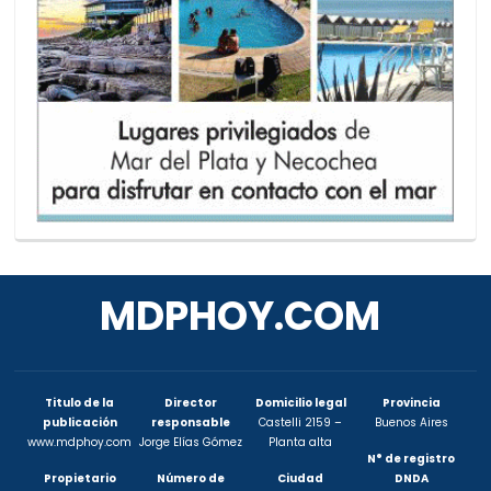
MDPHOY.COM
Titulo de la
Director
Domicilio legal
Provincia
publicación
responsable
Castelli 2159 –
Buenos Aires
www.mdphoy.com
Jorge Elías Gómez
Planta alta
N° de registro
Propietario
Número de
Ciudad
DNDA