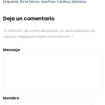
Etiquetas:
Elma Pelozo
,
Geoffrey Cardozo
,
Malvinas
Deja un comentario
Tu dirección de correo electrónico no será publicada.
Los
campos obligatorios están marcados con
*
Mensaje
Nombre