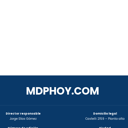
MDPHOY.COM
Director responsable
Domicilio legal
Jorge Elías Gómez
Castelli 2159 – Planta alta