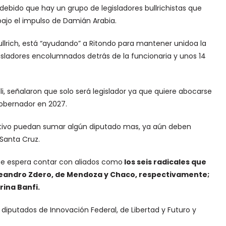
ebido que hay un grupo de legisladores bullrichistas que
ajo el impulso de Damián Arabia.
Bullrich, está “ayudando” a Ritondo para mantener unidoa la
ladores encolumnados detrás de la funcionaria y unos 14
lli, señalaron que solo será legislador ya que quiere abocarse
gobernador en 2027.
initivo puedan sumar algún diputado mas, ya aún deben
 Santa Cruz.
se espera contar con aliados como
los seis radicales que
Leandro Zdero, de Mendoza y Chaco, respectivamente;
rina Banfi.
diputados de Innovación Federal, de Libertad y Futuro y