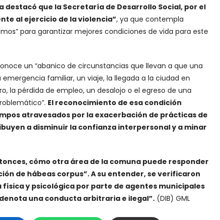
a destacó que la Secretaría de Desarrollo Social, por el
e al ejercicio de la violencia”
, ya que contempla
smos” para garantizar mejores condiciones de vida para este
econoce un “abanico de circunstancias que llevan a que una
mergencia familiar, un viaje, la llegada a la ciudad en
ro, la pérdida de empleo, un desalojo o el egreso de una
problemático”.
El reconocimiento de esa condición
iempos atravesados por la exacerbación de prácticas de
ibuyen a disminuir la confianza interpersonal y a minar
ntonces, cómo otra área de la comuna puede responder
ión de hábeas corpus”. A su entender, se verificaron
a física y psicológica por parte de agentes municipales
 denota una conducta arbitraria e ilegal”.
(DIB) GML