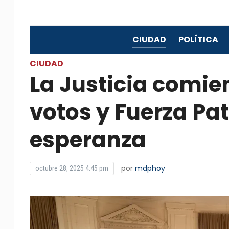
CIUDAD
POLÍTICA
CIUDAD
La Justicia comie
votos y Fuerza Pat
esperanza
por
mdphoy
octubre 28, 2025 4:45 pm