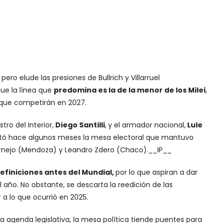
ero elude las presiones de Bullrich y Villarruel
 que la línea que
predomina es la de la menor de los Milei
,
s que competirán en 2027.
tro del Interior,
Diego Santilli
,
y el armador nacional,
Lule
bilitó hace algunos meses la mesa electoral que mantuvo
Cornejo (Mendoza) y Leandro Zdero (Chaco).
__IP__
finiciones antes del Mundial,
por lo que aspiran a dar
 año. No obstante, se descarta la reedición de las
 a lo que ocurrió en 2025.
la agenda legislativa, la mesa política tiende puentes para