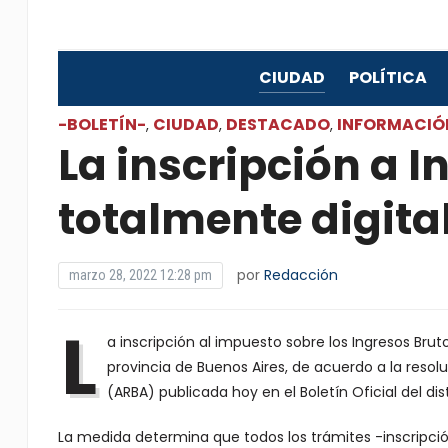
CIUDAD
POLÍTICA
-BOLETÍN-
CIUDAD
DESTACADO
INFORMACIÓ
,
,
,
La inscripción a I
totalmente digital
por
Redacción
marzo 28, 2022 12:28 pm
L
a inscripción al impuesto sobre los Ingresos Bruto
provincia de Buenos Aires, de acuerdo a la res
(ARBA) publicada hoy en el Boletín Oficial del dist
La medida determina que todos los trámites -inscripci