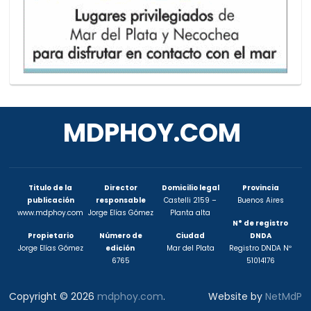
MDPHOY.COM
Titulo de la
Director
Domicilio legal
Provincia
publicación
responsable
Castelli 2159 –
Buenos Aires
www.mdphoy.com
Jorge Elías Gómez
Planta alta
N° de registro
Propietario
Número de
Ciudad
DNDA
Jorge Elías Gómez
edición
Mar del Plata
Registro DNDA Nº
6765
51014176
Copyright © 2026
mdphoy.com
.
Website by
NetMdP