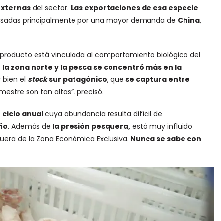
externas
del sector.
Las exportaciones de esa especie
lsadas principalmente por una mayor demanda de
China
,
te producto está vinculada al comportamiento biológico del
la zona norte y la pesca se concentró más en la
y bien el
stock
sur patagónico
, que
se captura entre
mestre son tan altas”, precisó.
 ciclo anual
cuya abundancia resulta difícil de
ño
. Además de
la presión pesquera,
está muy influido
fuera de la Zona Económica Exclusiva.
Nunca se sabe con