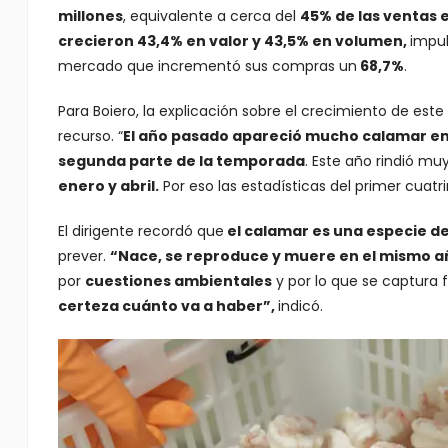
millones
, equivalente a cerca del
45% de las ventas 
crecieron 43,4% en valor y 43,5% en volumen,
impu
mercado que incrementó sus compras un
68,7%
.
Para Boiero, la explicación sobre el crecimiento de es
recurso. “
El año pasado apareció mucho calamar en 
segunda parte de la temporada
. Este año rindió mu
enero y abril.
Por eso las estadísticas del primer cuatri
El dirigente recordó que
el calamar es una especie de
prever.
“Nace, se reproduce y muere en el mismo a
por
cuestiones ambientales
y por lo que se captura 
certeza cuánto va a haber”,
indicó.