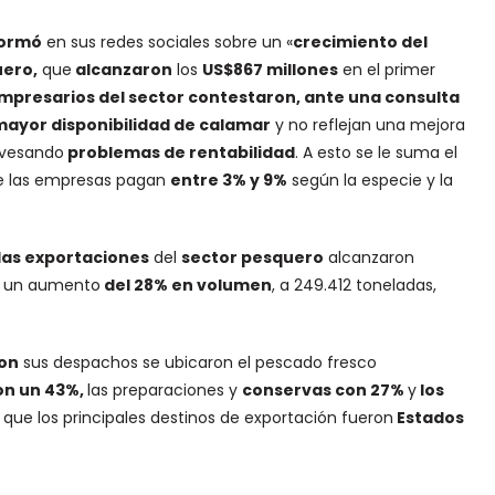
formó
en sus redes sociales sobre un «
crecimiento del
uero,
que
alcanzaron
los
US$867 millones
en el primer
mpresarios del sector contestaron, ante una consulta
mayor disponibilidad de calamar
y no reflejan una mejora
ravesando
problemas de rentabilidad
. A esto se le suma el
e las empresas pagan
entre 3% y 9%
según la especie y la
las exportaciones
del
sector pesquero
alcanzaron
 un aumento
del 28% en volumen
, a 249.412 toneladas,
on
sus despachos se ubicaron el pescado fresco
on un 43%,
las preparaciones y
conservas con 27%
y
los
que los principales destinos de exportación fueron
Estados