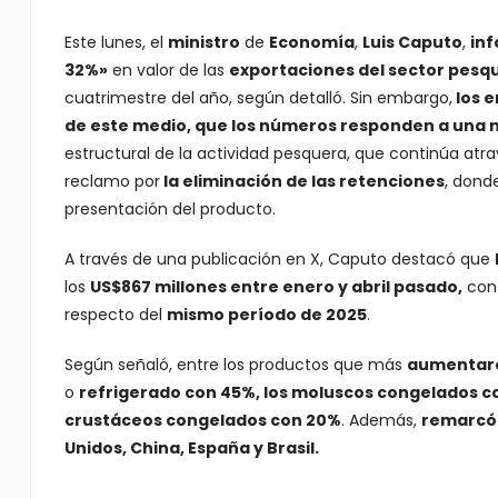
Este lunes, el
ministro
de
Economía
,
Luis Caputo
,
in
32%»
en valor de las
exportaciones del sector pesq
cuatrimestre del año, según detalló. Sin embargo,
los e
de este medio, que los números responden a una 
estructural de la actividad pesquera, que continúa at
reclamo por
la eliminación de las retenciones
, dond
presentación del producto.
A través de una publicación en X, Caputo destacó que
los
US$867 millones entre enero y abril pasado,
con
respecto del
mismo período de 2025
.
Según señaló, entre los productos que más
aumentar
o
refrigerado con 45%, los moluscos congelados c
crustáceos congelados con 20%
. Además,
remarcó
Unidos, China, España y Brasil.