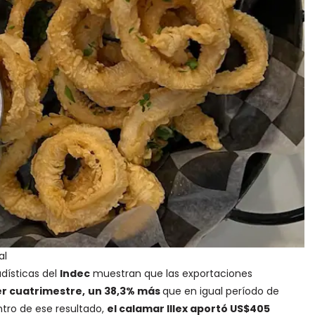
al
adísticas del
Indec
muestran que las exportaciones
er cuatrimestre,
un 38,3% más
que en igual período de
tro de ese resultado,
el calamar Illex aportó US$405