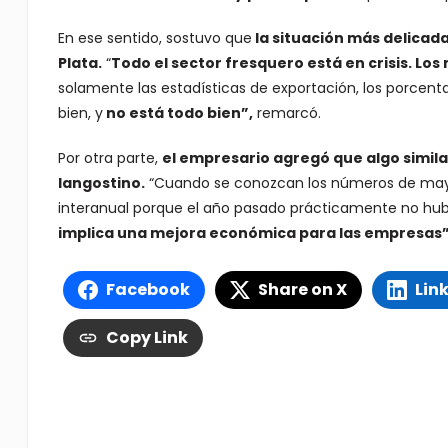
En ese sentido, sostuvo que
la situación más delicada
Plata.
“
Todo el sector fresquero está en crisis. Lo
solamente las estadísticas de exportación, los porcent
bien, y
no está todo bien”,
remarcó.
Por otra parte,
el empresario agregó que algo simila
langostino.
“Cuando se conozcan los números de mayo,
interanual porque el año pasado prácticamente no hu
implica una mejora económica para las empresas
Facebook
Share on X
Lin
Copy Link