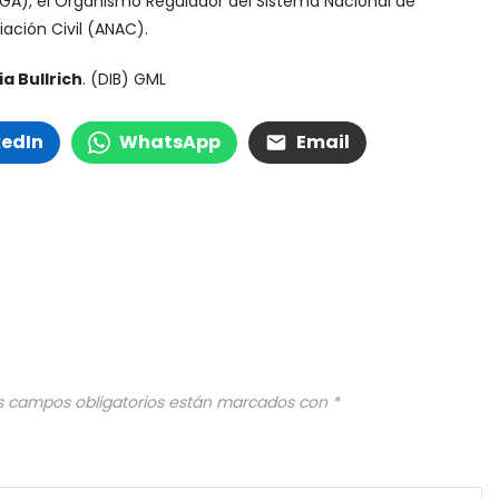
GA), el Organismo Regulador del Sistema Nacional de
ación Civil (ANAC).
ia Bullrich
. (DIB) GML
kedIn
WhatsApp
Email
s campos obligatorios están marcados con
*