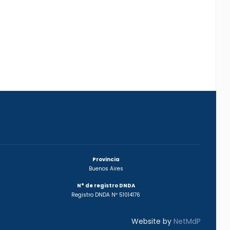
Provincia
Buenos Aires
N° de registro DNDA
Registro DNDA Nº 51014176
Website by
NetMdP