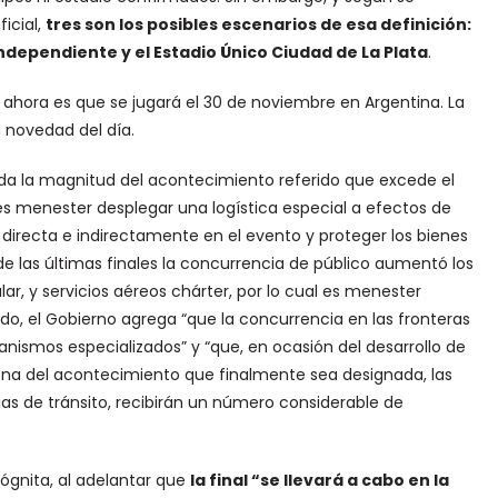
icial,
tres son los posibles escenarios de esa definición:
Independiente y el Estadio Único Ciudad de La Plata
.
a ahora es que se jugará el 30 de noviembre en Argentina. La
a novedad del día.
ada la magnitud del acontecimiento referido que excede el
, es menester desplegar una logística especial a efectos de
 directa e indirectamente en el evento y proteger los bienes
e las últimas finales la concurrencia de público aumentó los
lar, y servicios aéreos chárter, por lo cual es menester
do, el Gobierno agrega “que la concurrencia en las fronteras
anismos especializados” y “que, en ocasión del desarrollo de
triona del acontecimiento que finalmente sea designada, las
cias de tránsito, recibirán un número considerable de
ógnita, al adelantar que
la final “se llevará a cabo en la