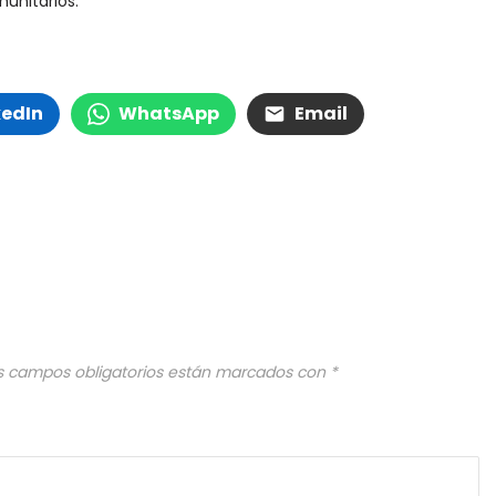
munitarios.
kedIn
WhatsApp
Email
s campos obligatorios están marcados con
*