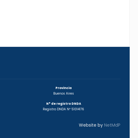
Provincia
Buenos Aires
N° de registro DNDA
Registro DNDA Nº 51014176
Website by
NetMdP