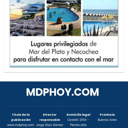
MDPHOY.COM
Titulo de la
Director
Domicilio legal
Provincia
publicación
responsable
Castelli 2159 –
Buenos Aires
www.mdphoy.com
Jorge Elías Gómez
Planta alta