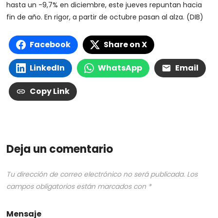
hasta un -9,7% en diciembre, este jueves repuntan hacia
fin de año. En rigor, a partir de octubre pasan al alza. (DIB)
Facebook
Share on X
LinkedIn
WhatsApp
Email
Copy Link
Deja un comentario
Tu dirección de correo electrónico no será publicada.
Los
campos obligatorios están marcados con
*
Mensaje