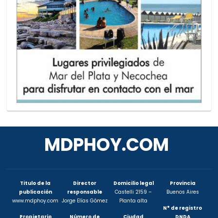
MDPHOY.COM
Titulo de la
Director
Domicilio legal
Provincia
publicación
responsable
Castelli 2159 –
Buenos Aires
www.mdphoy.com
Jorge Elías Gómez
Planta alta
N° de registro
Propietario
Número de
Ciudad
DNDA