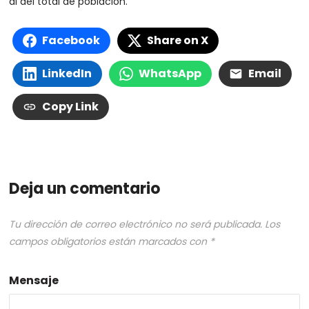
al del total de población.
Facebook
Share on X
LinkedIn
WhatsApp
Email
Copy Link
Deja un comentario
Tu dirección de correo electrónico no será publicada.
Los
campos obligatorios están marcados con
*
Mensaje