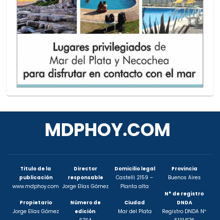
MDPHOY.COM
Titulo de la
Director
Domicilio legal
Provincia
publicación
responsable
Castelli 2159 –
Buenos Aires
www.mdphoy.com
Jorge Elías Gómez
Planta alta
N° de registro
Propietario
Número de
Ciudad
DNDA
Jorge Elías Gómez
edición
Mar del Plata
Registro DNDA Nº