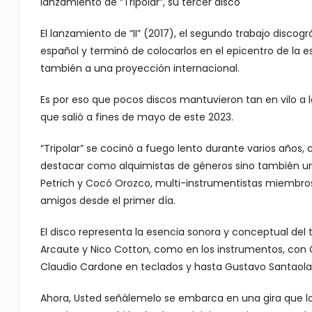
lanzamiento de “Tripolar”, su tercer disco
El lanzamiento de “II” (2017), el segundo trabajo disco
español y terminó de colocarlos en el epicentro de la 
también a una proyección internacional.
Es por eso que pocos discos mantuvieron tan en vilo a l
que salió a fines de mayo de este 2023.
“Tripolar” se cocinó a fuego lento durante varios años
destacar como alquimistas de géneros sino también u
Petrich y Cocó Orozco, multi-instrumentistas miembro
amigos desde el primer día.
El disco representa la esencia sonora y conceptual del 
Arcaute y Nico Cotton, como en los instrumentos, con 
Claudio Cardone en teclados y hasta Gustavo Santaolalla
Ahora, Usted señálemelo se embarca en una gira que lo