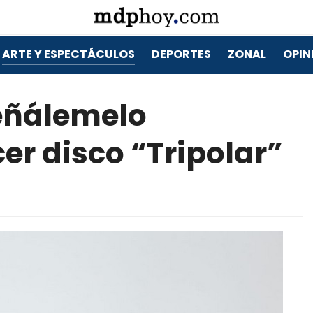
ARTE Y ESPECTÁCULOS
DEPORTES
ZONAL
OPIN
eñálemelo
er disco “Tripolar”