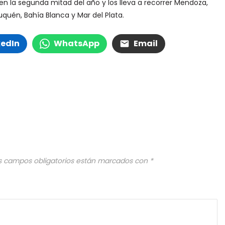
en la segunda mitad del año y los lleva a recorrer Mendoza,
euquén, Bahía Blanca y Mar del Plata.
kedIn
WhatsApp
Email
s campos obligatorios están marcados con
*