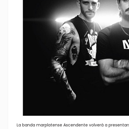
La banda marplatense Ascendente volverá a presentarse