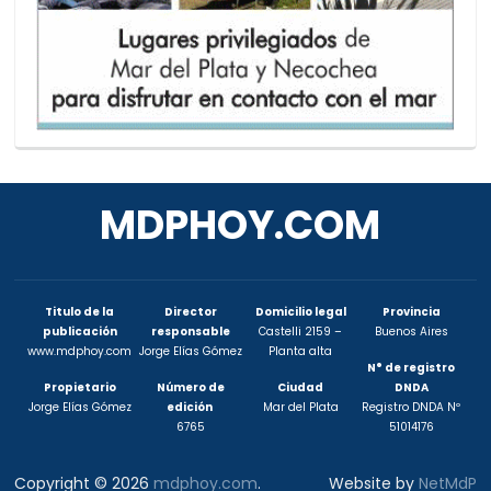
MDPHOY.COM
Titulo de la
Director
Domicilio legal
Provincia
publicación
responsable
Castelli 2159 –
Buenos Aires
www.mdphoy.com
Jorge Elías Gómez
Planta alta
N° de registro
Propietario
Número de
Ciudad
DNDA
Jorge Elías Gómez
edición
Mar del Plata
Registro DNDA Nº
6765
51014176
Copyright © 2026
mdphoy.com
.
Website by
NetMdP