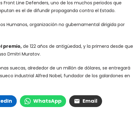
s Front Line Defenders, uno de los muchos periodos que
imputan es el de difundir propaganda contra el Estado.
hos Humanos, organización no gubernamental dirigida por
l premio,
de 122 años de antigüedad, y la primera desde que
ruso Dmitri Muratov.
ronas suecas, alrededor de un millón de dólares, se entregará
 sueco industrial Alfred Nobel, fundador de los galardones en
kedIn
WhatsApp
Email