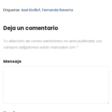
Etiquetas:
Axel Kicillof
,
Fernanda Raverta
Deja un comentario
Tu dirección de correo electrónico no será publicada.
Los
campos obligatorios están marcados con
*
Mensaje