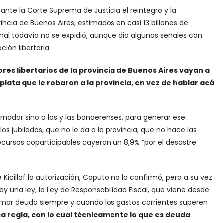
ante la Corte Suprema de Justicia el reintegro y la
vincia de Buenos Aires, estimados en casi 13 billones de
nal todavía no se expidió, aunque dio algunas señales con
ión libertaria.
ores libertarios de la provincia de Buenos Aires vayan a
plata que le robaron a la provincia, en vez de hablar acá
rnador sino a los y las bonaerenses, para generar ese
os jubilados, que no le da a la provincia, que no hace las
recursos coparticipables cayeron un 8,9% “por el desastre
 Kicillof la autorización, Caputo no lo confirmó, pero a su vez
y una ley, la Ley de Responsabilidad Fiscal, que viene desde
omar deuda siempre y cuando los gastos corrientes superen
a regla, con lo cual técnicamente lo que es deuda