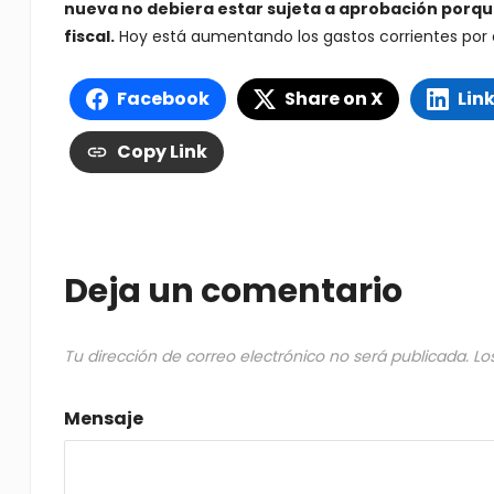
nueva no debiera estar sujeta a aprobación porqu
fiscal.
Hoy está aumentando los gastos corrientes por en
Facebook
Share on X
Lin
Copy Link
Deja un comentario
Tu dirección de correo electrónico no será publicada.
Lo
Mensaje