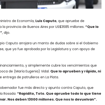
 ministro de Economía,
Luis Caputo
, que apruebe de
 a la provincia de Buenos Aires por US$3685 millones.
“Que lo
o”
, dijo.
pio Caputo arrojara un manto de dudas sobre si el Gobierno
se, que ya fue aprobada por la Legislatura y con apoyo de
 Financiamiento, y simplemente cubre los vencimientos que
poca de (María Eugenia) Vidal.
Que lo aprueben y rápido, ni
de entrega de patrulleros en La Plata.
el gobernador fue más directo y apunto contra Caputo, que
la Rosada:
“Rapidito, Toto. Que apruebe todo lo que tiene
mar. Nos deben 13000 millones. Que nos lo devuelvan”.