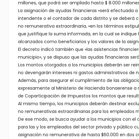
millones, que podrá ser ampliado hasta $ 8.000 millones
La asignación de ayudas financieras «será efectuada a so
intendente o el contador de cada distrito y se deberá c
no remunerativa extraordinaria, «en los términos estip
que justifique la suma informada, en la cual se indiqu
alcanzados como beneficiarios y los valores de la asign
El decreto indicó también que «las asistencias financi
municipio», y se dispuso que las ayudas financieras se
Los montos otorgados a los municipios deberán ser rei
no devengarán intereses ni gastos administrativos de n
Además, para asegurar el cumplimiento de las obligaci
expresamente al Ministerio de Hacienda bonaerense a r
de Coparticipación de Impuestos los montos que result
Al mismo tiempo, los municipios deberán destinar excl
no remunerativas extraordinarias para los empleados m
De ese modo, se busca ayudar a los municipios con el 
para las y los empleados del sector privado y público c
asignación no remunerativa de hasta $60.000 en dos c