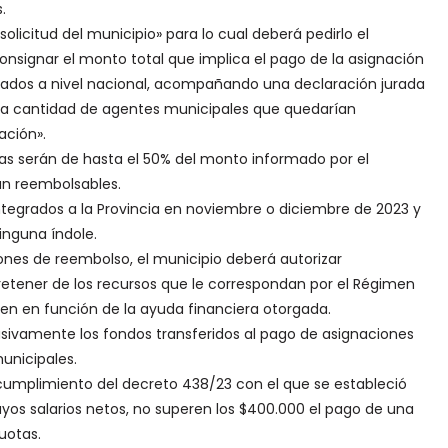
.
licitud del municipio» para lo cual deberá pedirlo el
onsignar el monto total que implica el pago de la asignación
ulados a nivel nacional, acompañando una declaración jurada
e la cantidad de agentes municipales que quedarían
ación».
eras serán de hasta el 50% del monto informado por el
rán reembolsables.
ntegrados a la Provincia en noviembre o diciembre de 2023 y
inguna índole.
ones de reembolso, el municipio deberá autorizar
etener de los recursos que le correspondan por el Régimen
en en función de la ayuda financiera otorgada.
usivamente los fondos transferidos al pago de asignaciones
unicipales.
cumplimiento del decreto 438/23 con el que se estableció
uyos salarios netos, no superen los $400.000 el pago de una
uotas.