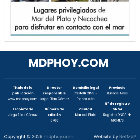
MDPHOY.COM
Titulo de la
Director
Domicilio legal
Provincia
publicación
responsable
Castelli 2159 –
Buenos Aires
www.mdphoy.com
Jorge Elías Gómez
Planta alta
N° de registro
Propietario
Número de
Ciudad
DNDA
Jorge Elías Gómez
edición
Mar del Plata
Registro DNDA Nº
6766
51014176
Copyright © 2026
mdphoy.com
.
Website by
NetMdP