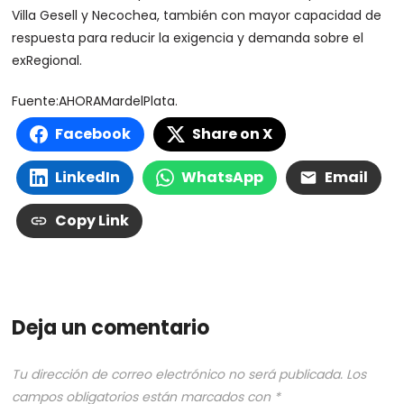
Villa Gesell y Necochea, también con mayor capacidad de
respuesta para reducir la exigencia y demanda sobre el
exRegional.
Fuente:AHORAMardelPlata.
Facebook
Share on X
LinkedIn
WhatsApp
Email
Copy Link
Deja un comentario
Tu dirección de correo electrónico no será publicada.
Los
campos obligatorios están marcados con
*