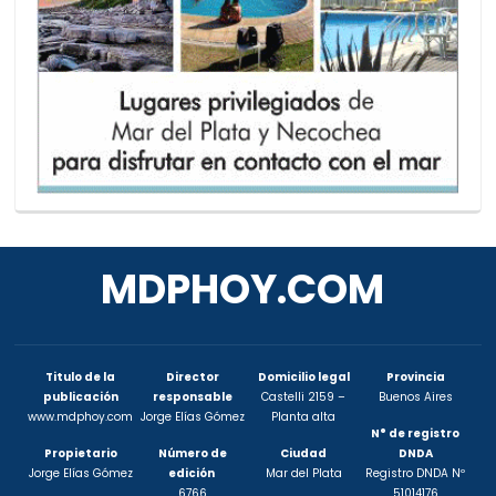
MDPHOY.COM
Titulo de la
Director
Domicilio legal
Provincia
publicación
responsable
Castelli 2159 –
Buenos Aires
www.mdphoy.com
Jorge Elías Gómez
Planta alta
N° de registro
Propietario
Número de
Ciudad
DNDA
Jorge Elías Gómez
edición
Mar del Plata
Registro DNDA Nº
6766
51014176