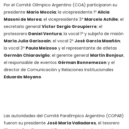
Por el Comité Olímpico Argentino (COA) participaron su
presidente
Mario Moccia
; la vicepresidente 1º
Alicia
Masoni de Morea
; el vicepresidente 3º
Marcelo Achille
; el
secretario general
Víctor Sergio Groupierre
; el
protesorero
Daniel Ventura
; la vocal 1º y subjefa de misión
María Julia Garisoain
; el vocal 2º
José García Maañón
;
la vocal 3º
Paula Meizoso
y el representante de atletas
Germán Chiaraviglio
; el gerente general
Martín Bonjour
,
el responsable de eventos
Gérman Bonnemezon
y el
director de Comunicación y Relaciones Institucionales
Eduardo Moyano
.
Las autoridades del Comité Paralímpico Argentino (COPAR)
fueron su presidente
José María Valladares
, el tesorero