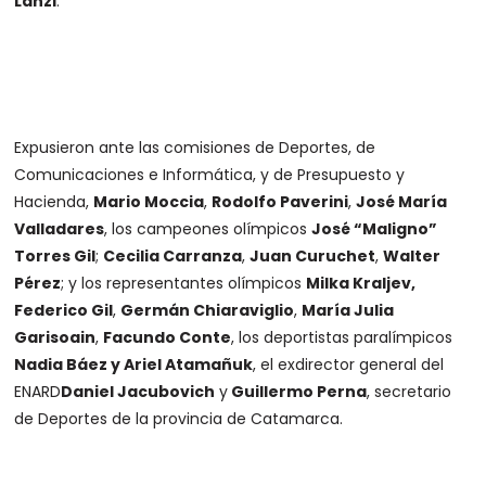
Lanzi
.
Expusieron ante las comisiones de Deportes, de
Comunicaciones e Informática, y de Presupuesto y
Hacienda,
Mario Moccia
,
Rodolfo Paverini
,
José María
Valladares
, los campeones olímpicos
José “Maligno”
Torres Gil
;
Cecilia Carranza
,
Juan Curuchet
,
Walter
Pérez
; y los representantes olímpicos
Milka Kraljev,
Federico Gil
,
Germán Chiaraviglio
,
María Julia
Garisoain
,
Facundo Conte
, los deportistas paralímpicos
Nadia Báez y Ariel Atamañuk
, el exdirector general del
ENARD
Daniel Jacubovich
y
Guillermo Perna
, secretario
de Deportes de la provincia de Catamarca.