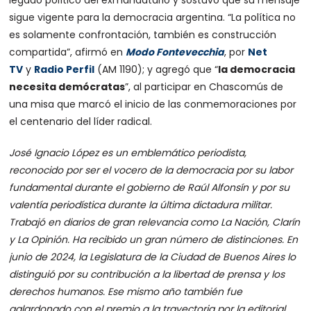
legado político del exmandatario y sostuvo que su mensaje
sigue vigente para la democracia argentina. “La política no
es solamente confrontación, también es construcción
compartida”, afirmó en
Modo Fontevecchia
, por
Net
TV
y
Radio Perfil
(AM 1190); y agregó que “
la democracia
necesita demócratas
”, al participar en Chascomús de
una misa que marcó el inicio de las conmemoraciones por
el centenario del líder radical.
José Ignacio López es un emblemático periodista,
reconocido por ser el vocero de la democracia por su labor
fundamental durante el gobierno de Raúl Alfonsín y por su
valentía periodística durante la última dictadura militar.
Trabajó en diarios de gran relevancia como La Nación, Clarín
y La Opinión. Ha recibido un gran número de distinciones. En
junio de 2024, la Legislatura de la Ciudad de Buenos Aires lo
distinguió por su contribución a la libertad de prensa y los
derechos humanos. Ese mismo año también fue
galardonado con el premio a la trayectoria por la editorial