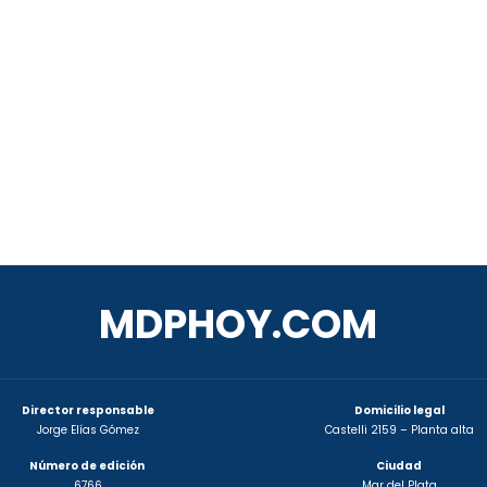
MDPHOY.COM
Director responsable
Domicilio legal
Jorge Elías Gómez
Castelli 2159 – Planta alta
Número de edición
Ciudad
6766
Mar del Plata