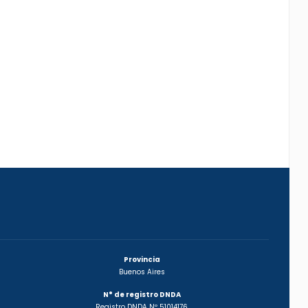
Provincia
Buenos Aires
N° de registro DNDA
Registro DNDA Nº 51014176