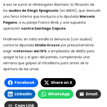
A eso se sumó el «Watergate» libertario: la filtración de
los
audios de Diego Spagnuolo
(ex ANDIS), que desnudó
una feroz interna que involucra a la diputada
Marcela
Pagano
, a su pareja Franco Bindi, y una supuesta
operación
contra Santiago Caputo
.
Finalmente, en Salta estalló la denuncia (con audios)
contra la diputada
Emilia Orozco
por presuntamente
exigir
«retornos» del 10%
a empleados de ANSES para
«pagar la luz y el gas» del partido, completando una
semana que golpeó al oficialismo justo antes de la
apertura de las urnas.
Facebook
Share on X
LinkedIn
WhatsApp
Email
Copy Link