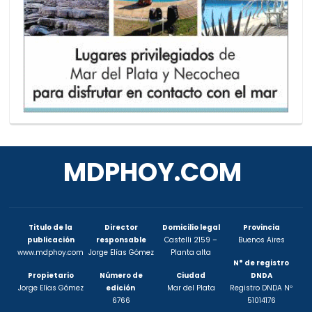
MDPHOY.COM
Titulo de la
Director
Domicilio legal
Provincia
publicación
responsable
Castelli 2159 –
Buenos Aires
www.mdphoy.com
Jorge Elías Gómez
Planta alta
N° de registro
Propietario
Número de
Ciudad
DNDA
Jorge Elías Gómez
edición
Mar del Plata
Registro DNDA Nº
6766
51014176