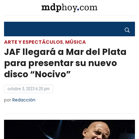
ARTE Y ESPECTÁCULOS
MÚSICA
,
JAF llegará a Mar del Plata
para presentar su nuevo
disco “Nocivo”
octubre 3, 2023 6:20 pm
por
Redacción