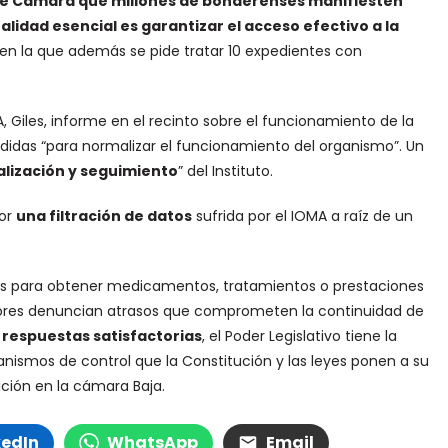
ble Cámara que millones de bonaerenses manifiesten
lidad esencial es garantizar el acceso efectivo a la
, en la que además se pide tratar 10 expedientes con
 Giles, informe en el recinto sobre el funcionamiento de la
edidas “para normalizar el funcionamiento del organismo”. Un
lización y seguimiento
” del Instituto.
por
una filtración de datos
sufrida por el IOMA a raíz de un
ales para obtener medicamentos, tratamientos o prestaciones
dores denuncian atrasos que comprometen la continuidad de
n respuestas satisfactorias
, el Poder Legislativo tiene la
anismos de control que la Constitución y las leyes ponen a su
ición en la cámara Baja.
kedIn
WhatsApp
Email