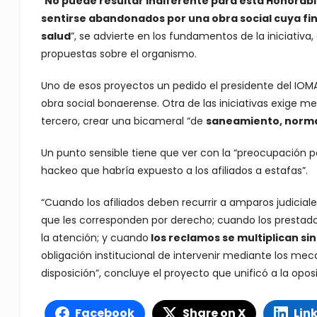
“
No puede resultar indiferente para esta Honora
sentirse abandonados por una obra social cuya fina
salud
”, se advierte en los fundamentos de la iniciativa
propuestas sobre el organismo.
Uno de esos proyectos un pedido el presidente del IOMA,
obra social bonaerense. Otra de las iniciativas exige m
tercero, crear una bicameral “de
saneamiento, norma
Un punto sensible tiene que ver con la “preocupación 
hackeo que habría expuesto a los afiliados a estafas”.
“Cuando los afiliados deben recurrir a amparos judici
que les corresponden por derecho; cuando los presta
la atención; y cuando
los reclamos se multiplican si
obligación institucional de intervenir mediante los mec
disposición”, concluye el proyecto que unificó a la opos
Facebook
Share on X
Lin