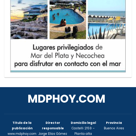
MDPHOY.COM
Titulo de la
Director
Domicilio legal
Provincia
publicación
responsable
Castelli 2159 –
Buenos Aires
www.mdphoy.com
Jorge Elías Gómez
Planta alta