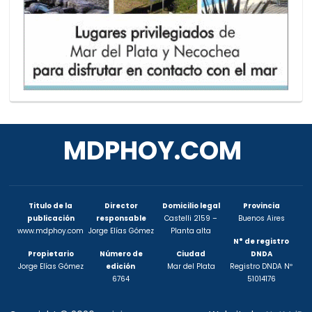
MDPHOY.COM
Titulo de la
Director
Domicilio legal
Provincia
publicación
responsable
Castelli 2159 –
Buenos Aires
www.mdphoy.com
Jorge Elías Gómez
Planta alta
N° de registro
Propietario
Número de
Ciudad
DNDA
Jorge Elías Gómez
edición
Mar del Plata
Registro DNDA Nº
6764
51014176