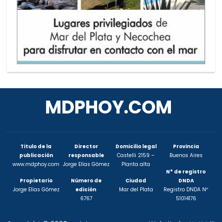
MDPHOY.COM
Titulo de la
Director
Domicilio legal
Provincia
publicación
responsable
Castelli 2159 –
Buenos Aires
www.mdphoy.com
Jorge Elías Gómez
Planta alta
N° de registro
Propietario
Número de
Ciudad
DNDA
Jorge Elías Gómez
edición
Mar del Plata
Registro DNDA Nº
6767
51014176