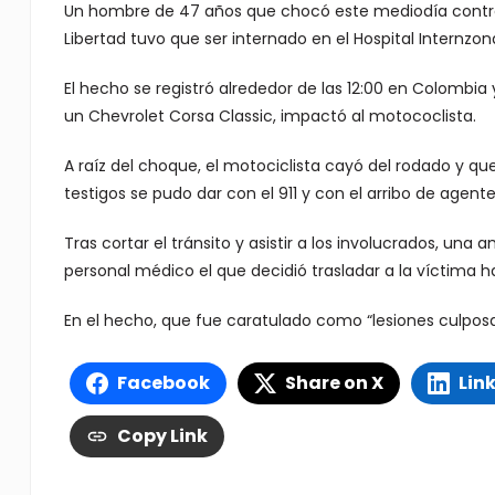
Un hombre de 47 años que chocó este mediodía contra
Libertad tuvo que ser internado en el Hospital Internzo
El hecho se registró alrededor de las 12:00 en Colomb
un Chevrolet Corsa Classic, impactó al motococlista.
A raíz del choque, el motociclista cayó del rodado y que
testigos se pudo dar con el 911 y con el arribo de agente
Tras cortar el tránsito y asistir a los involucrados, una
personal médico el que decidió trasladar a la víctima 
En el hecho, que fue caratulado como “lesiones culposas”
Facebook
Share on X
Lin
Copy Link