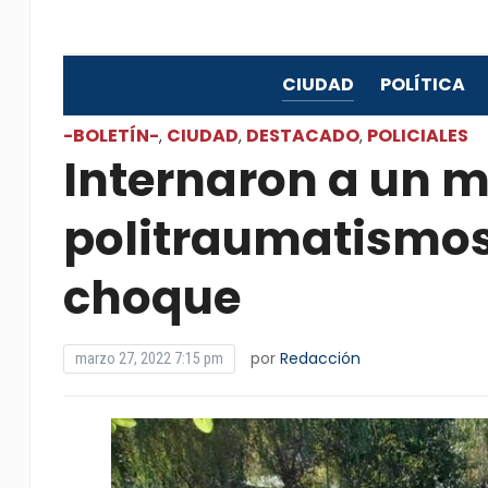
CIUDAD
POLÍTICA
-BOLETÍN-
CIUDAD
DESTACADO
POLICIALES
,
,
,
Internaron a un m
politraumatismos
choque
por
Redacción
marzo 27, 2022 7:15 pm