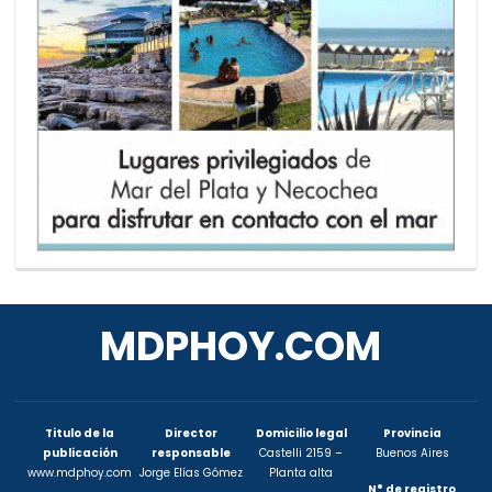
MDPHOY.COM
Titulo de la
Director
Domicilio legal
Provincia
publicación
responsable
Castelli 2159 –
Buenos Aires
www.mdphoy.com
Jorge Elías Gómez
Planta alta
N° de registro