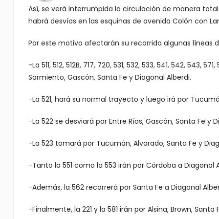
Así, se verá interrumpida la circulación de manera tot
habrá desvíos en las esquinas de avenida Colón con La
Por este motivo afectarán su recorrido algunas líneas d
-La 511, 512, 512B, 717, 720, 531, 532, 533, 541, 542, 543, 
Sarmiento, Gascón, Santa Fe y Diagonal Alberdi.
-La 521, hará su normal trayecto y luego irá por Tucumán
-La 522 se desviará por Entre Ríos, Gascón, Santa Fe y D
-La 523 tomará por Tucumán, Alvarado, Santa Fe y Diago
-Tanto la 551 como la 553 irán por Córdoba a Diagonal A
-Además, la 562 recorrerá por Santa Fe a Diagonal Alber
-Finalmente, la 221 y la 581 irán por Alsina, Brown, Santa 