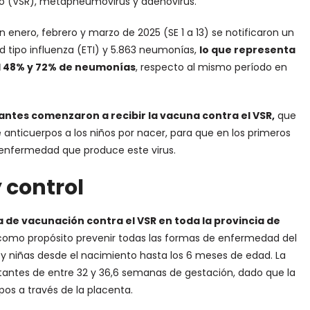
orio (VSR), metapneumovirus y adenovirus.
en enero, febrero y marzo de 2025 (SE 1 a 13) se notificaron un
d tipo influenza (ETI) y 5.863 neumonías,
lo que representa
del 48% y 72% de neumonías
, respecto al mismo período en
ntes comenzaron a recibir la vacuna contra el VSR,
que
 anticuerpos a los niños por nacer, para que en los primeros
, enfermedad que produce este virus.
 control
 de vacunación contra el VSR en toda la provincia de
omo propósito prevenir todas las formas de enfermedad del
os y niñas desde el nacimiento hasta los 6 meses de edad. La
tantes de entre 32 y 36,6 semanas de gestación, dado que la
os a través de la placenta.