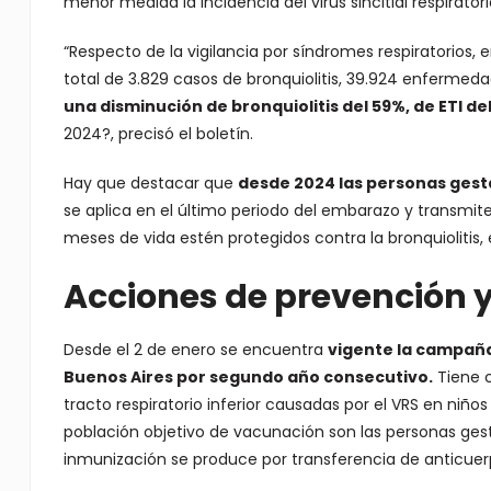
menor medida la incidencia del virus sincitial respirat
“Respecto de la vigilancia por síndromes respiratorios, 
total de 3.829 casos de bronquiolitis, 39.924 enfermeda
una disminución de bronquiolitis del 59%, de ETI 
2024?, precisó el boletín.
Hay que destacar que
desde 2024 las personas gesta
se aplica en el último periodo del embarazo y transmite
meses de vida estén protegidos contra la bronquiolitis
Acciones de prevención y
Desde el 2 de enero se encuentra
vigente la campaña
Buenos Aires por segundo año consecutivo.
Tiene c
tracto respiratorio inferior causadas por el VRS en niñ
población objetivo de vacunación son las personas ges
inmunización se produce por transferencia de anticuerp