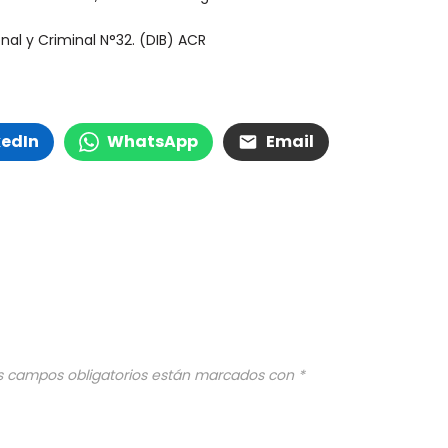
nal y Criminal N°32. (DIB) ACR
kedIn
WhatsApp
Email
s campos obligatorios están marcados con
*