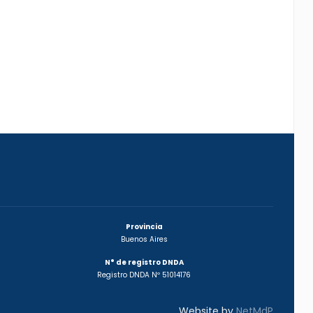
Provincia
Buenos Aires
N° de registro DNDA
Registro DNDA Nº 51014176
Website by
NetMdP