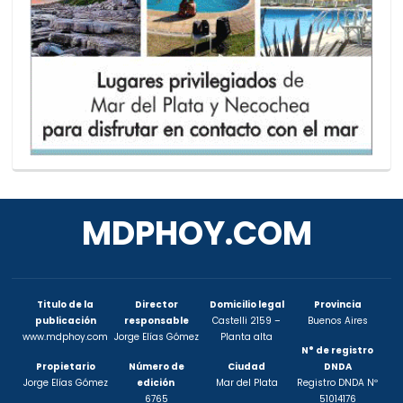
MDPHOY.COM
Titulo de la
Director
Domicilio legal
Provincia
publicación
responsable
Castelli 2159 –
Buenos Aires
www.mdphoy.com
Jorge Elías Gómez
Planta alta
N° de registro
Propietario
Número de
Ciudad
DNDA
Jorge Elías Gómez
edición
Mar del Plata
Registro DNDA Nº
6765
51014176