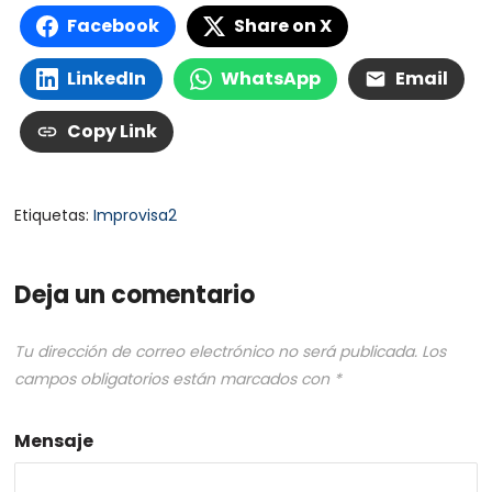
Facebook
Share on X
LinkedIn
WhatsApp
Email
Copy Link
Etiquetas:
Improvisa2
Deja un comentario
Tu dirección de correo electrónico no será publicada.
Los
campos obligatorios están marcados con
*
Mensaje