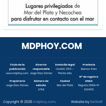
MDPHOY.COM
Titulo de la
Director
Domicilio legal
Provincia
publicación
responsable
Castelli 2159 –
Buenos Aires
www.mdphoy.com
Jorge Elías Gómez
Planta alta
N° de registro
Propietario
Número de
Ciudad
DNDA
Jorge Elías Gómez
edición
Mar del Plata
Registro DNDA Nº
6768
51014176
Copyright © 2026
mdphoy.com
.
Website by
NetMdP