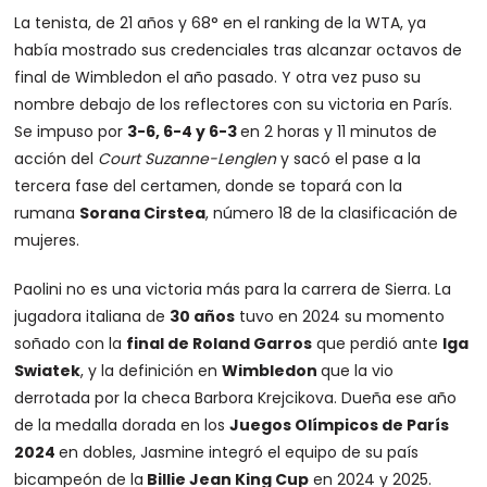
La tenista, de 21 años y 68° en el ranking de la WTA, ya
había mostrado sus credenciales tras alcanzar octavos de
final de Wimbledon el año pasado. Y otra vez puso su
nombre debajo de los reflectores con su victoria en París.
Se impuso por
3-6, 6-4 y 6-3
en 2 horas y 11 minutos de
acción del
Court Suzanne-Lenglen
y sacó el pase a la
tercera fase del certamen, donde se topará con la
rumana
Sorana Cirstea
, número 18 de la clasificación de
mujeres.
Paolini no es una victoria más para la carrera de Sierra. La
jugadora italiana de
30 años
tuvo en 2024 su momento
soñado con la
final de Roland Garros
que perdió ante
Iga
Swiatek
, y la definición en
Wimbledon
que la vio
derrotada por la checa Barbora Krejcikova. Dueña ese año
de la medalla dorada en los
Juegos Olímpicos de París
2024
en dobles, Jasmine integró el equipo de su país
bicampeón de la
Billie Jean King Cup
en 2024 y 2025.