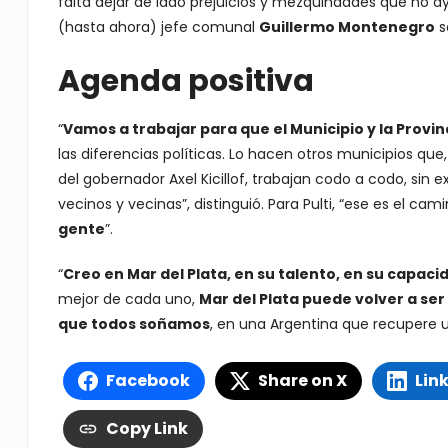
falta dejar de lado prejuicios y mezquindades que no ayu
(hasta ahora) jefe comunal
Guillermo Montenegro
so
Agenda positiva
“
Vamos a trabajar para que el Municipio y la Provi
las diferencias políticas. Lo hacen otros municipios q
del gobernador Axel Kicillof, trabajan codo a codo, sin 
vecinos y vecinas”, distinguió. Para Pulti, “ese es el cam
gente
”.
“
Creo en Mar del Plata, en su talento, en su capaci
mejor de cada uno,
Mar del Plata puede volver a ser 
que todos soñamos
, en una Argentina que recupere u
Facebook
Share on X
Lin
Copy Link