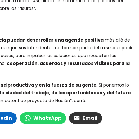
dan a nadie”. Así, aludió sin nombrarlo a los posteos del
bre los “fisuras”.
ncia puedan desarrollar una agenda positiva
más allá de
ue, aunque sus intendentes no forman parte del mismo espacio
excusas, para impulsar las soluciones que necesitan los
ino:
cooperación, acuerdos y resultados visibles para la
dad productiva y en la fuerza de su gente
. Si ponemos lo
la ciudad del trabajo, de las oportunidades y del futuro
n auténtico proyecto de Nación”, cerró.
kedIn
WhatsApp
Email