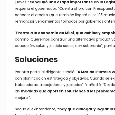
jueves
“concluyó una etapa importante en la Legi
requería el gobernador. “Cuenta ahora con Presupuesto p
acceder al crédito (que también llegará a los 135 munic
refinanciar vencimientos tomados por gobiernos anterior
“
Frente a la economía de Milei, que achica y empobr
camino. Queremos construir una alternativa productiva,
educación, salud y justicia social; con soberanía”, puntu
Soluciones
Por otra parte, el dirigente señaló: “
A Mar del Plata le 
con planificación estratégica y objetivos. Cuando se ex
trabajadoras, trabajadores y jubilados”. Y añadió: “De
las
medidas que aporten soluciones a los problema
mejorar”.
Según el exintendente,
“hay que dialogar y lograr l