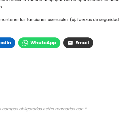
o.
antener las funciones esenciales (ej. fuerzas de seguridad
kedIn
WhatsApp
Email
s campos obligatorios están marcados con
*