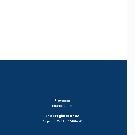
Provincia
Buenos Aires
N° de registro DNDA
Registro DNDA Nº 51014176