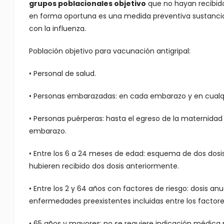
grupos poblacionales objetivo
que no hayan recibido
en forma oportuna es una medida preventiva sustancial
con la influenza.
Población objetivo para vacunación antigripal:
• Personal de salud.
• Personas embarazadas: en cada embarazo y en cualqu
• Personas puérperas: hasta el egreso de la maternidad 
embarazo.
• Entre los 6 a 24 meses de edad: esquema de dos dos
hubieren recibido dos dosis anteriormente.
• Entre los 2 y 64 años con factores de riesgo: dosis a
enfermedades preexistentes incluidas entre los factore
• 65 años y mayores: no se requiere indicación médica 