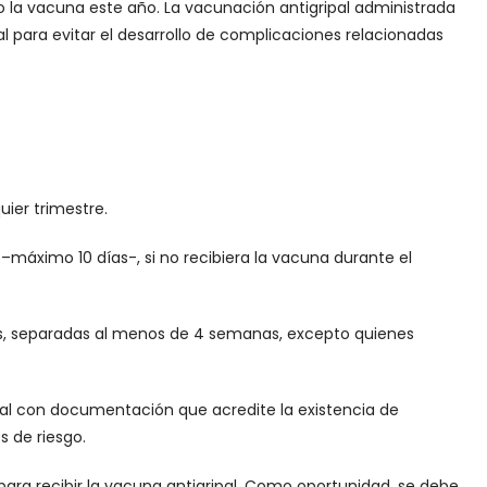
 la vacuna este año. La vacunación antigripal administrada
 para evitar el desarrollo de complicaciones relacionadas
ier trimestre.
–máximo 10 días-, si no recibiera la vacuna durante el
is, separadas al menos de 4 semanas, excepto quienes
nual con documentación que acredite la existencia de
s de riesgo.
para recibir la vacuna antigripal. Como oportunidad, se debe