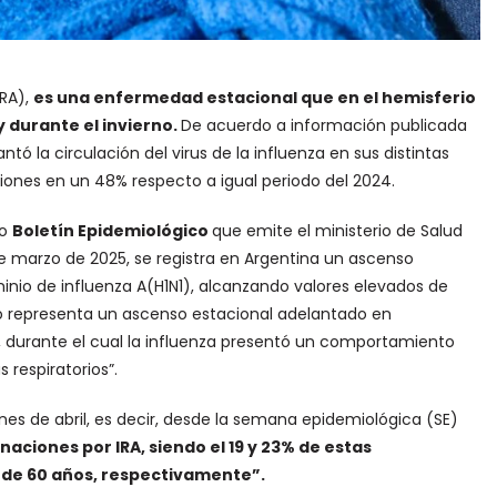
IRA),
es una enfermedad estacional que en el hemisferio
y durante el invierno.
De acuerdo a información publicada
ntó la circulación del virus de la influenza en sus distintas
ciones en un 48% respecto a igual periodo del 2024.
mo
Boletín Epidemiológico
que emite el ministerio de Salud
e marzo de 2025, se registra en Argentina un ascenso
nio de influenza A(H1N1), alcanzando valores elevados de
o representa un ascenso estacional adelantado en
 durante el cual la influenza presentó un comportamiento
s respiratorios”.
 fines de abril, es decir, desde la semana epidemiológica (SE)
aciones por IRA, siendo el 19 y 23% de estas
 de 60 años, respectivamente”.