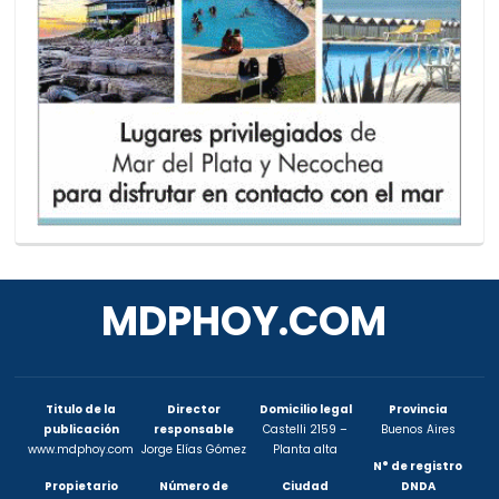
MDPHOY.COM
Titulo de la
Director
Domicilio legal
Provincia
publicación
responsable
Castelli 2159 –
Buenos Aires
www.mdphoy.com
Jorge Elías Gómez
Planta alta
N° de registro
Propietario
Número de
Ciudad
DNDA