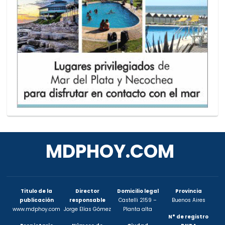
MDPHOY.COM
Titulo de la
Director
Domicilio legal
Provincia
publicación
responsable
Castelli 2159 –
Buenos Aires
www.mdphoy.com
Jorge Elías Gómez
Planta alta
N° de registro