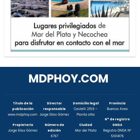
MDPHOY.COM
Titulo de la
Director
Domicilio legal
Provincia
publicación
responsable
Castelli 2159 –
Buenos Aires
www.mdphoy.com
Jorge Elías Gómez
Planta alta
N° de registro
Propietario
Número de
Ciudad
DNDA
Jorge Elías Gómez
edición
Mar del Plata
Registro DNDA Nº
6767
51014176