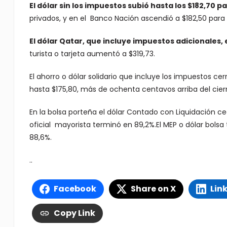
El dólar sin los impuestos subió hasta los $182,70 p
privados, y en el Banco Nación ascendió a $182,50 para 
El dólar Qatar, que incluye impuestos adicionales, 
turista o tarjeta aumentó a $319,73.
El ahorro o dólar solidario que incluye los impuestos ce
hasta $175,80, más de ochenta centavos arriba del cierr
En la bolsa porteña el dólar Contado con Liquidación c
oficial mayorista terminó en 89,2%.El MEP o dólar bolsa t
88,6%.
..
Facebook
Share on X
Lin
Copy Link